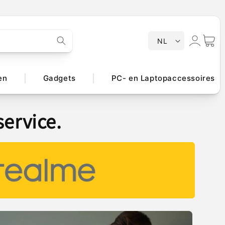
T
Inloggen
Winkelwa
NL
a
a
l
en
Gadgets
PC- en Laptopaccessoires
ervice.