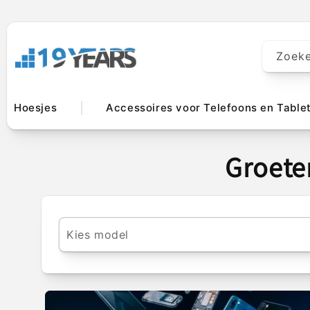
Meteen naar
de content
Zoek
Hoesjes
Accessoires voor Telefoons en Table
Groete
Kies model