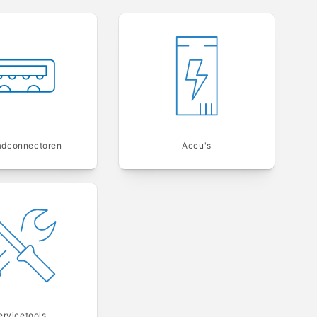
adconnectoren
Accu's
ervicetools