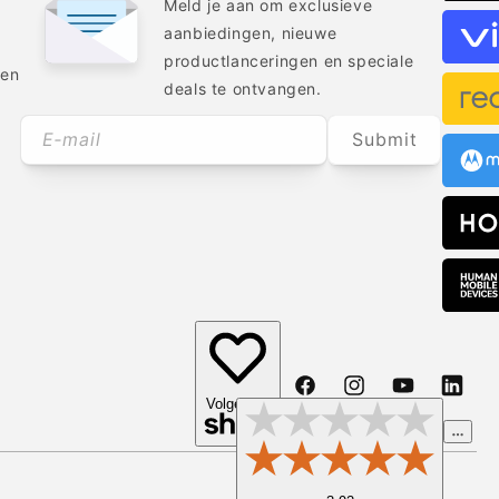
Meld je aan om exclusieve
aanbiedingen, nieuwe
productlanceringen en speciale
ren
deals te ontvangen.
E‑mail
Submit
Facebook
Instagram
YouTube
Transl
Volgen op
missin
nl.gene