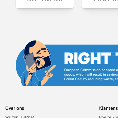
Over ons
Klantens
Wij zijn GSMnet
Hoe te ko