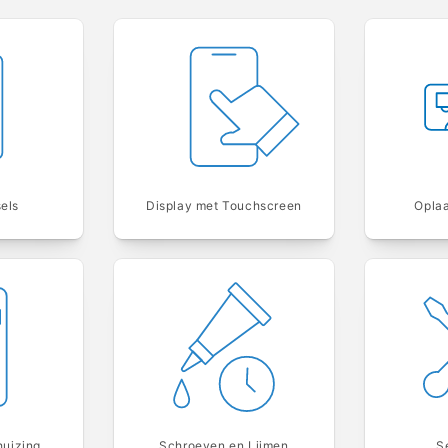
sels
Display met Touchscreen
Opla
huizing
Schroeven en Lijmen
S